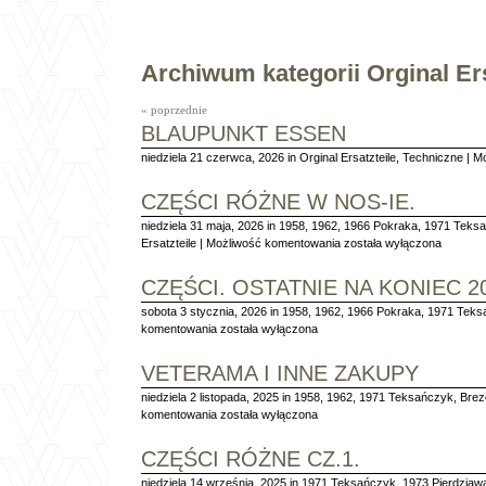
Archiwum kategorii Orginal Ers
« poprzednie
BLAUPUNKT ESSEN
niedziela 21 czerwca, 2026 in
Orginal Ersatzteile
,
Techniczne
|
Mo
CZĘŚCI RÓŻNE W NOS-IE.
niedziela 31 maja, 2026 in
1958
,
1962
,
1966 Pokraka
,
1971 Teks
Części
Ersatzteile
|
Możliwość komentowania
została wyłączona
różne
w
CZĘŚCI. OSTATNIE NA KONIEC 2
NOS-
sobota 3 stycznia, 2026 in
1958
,
1962
,
ie.
1966 Pokraka
,
1971 Teks
Części.
komentowania
została wyłączona
Ostatnie
na
VETERAMA I INNE ZAKUPY
koniec
niedziela 2 listopada, 2025 in
2025r.
1958
,
1962
,
1971 Teksańczyk
,
Brez
Veterama
komentowania
została wyłączona
i
inne
CZĘŚCI RÓŻNE CZ.1.
zakupy
niedziela 14 września, 2025 in
1971 Teksańczyk
,
1973 Pierdziaw