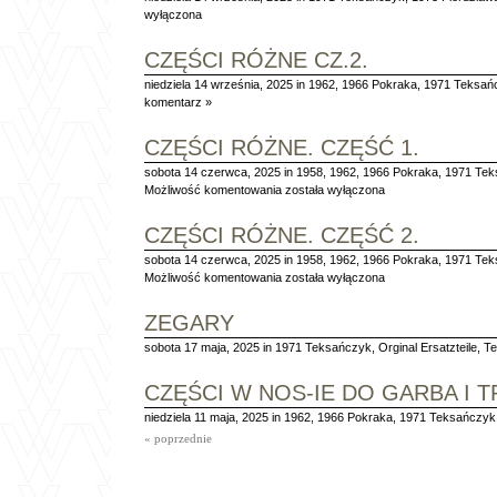
wyłączona
CZĘŚCI RÓŻNE CZ.2.
niedziela 14 września, 2025 in
1962
,
1966 Pokraka
,
1971 Teksań
komentarz »
CZĘŚCI RÓŻNE. CZĘŚĆ 1.
sobota 14 czerwca, 2025 in
1958
,
1962
,
1966 Pokraka
,
1971 Tek
Części
Możliwość komentowania
została wyłączona
różne.
Część
CZĘŚCI RÓŻNE. CZĘŚĆ 2.
1.
sobota 14 czerwca, 2025 in
1958
,
1962
,
1966 Pokraka
,
1971 Tek
Części
Możliwość komentowania
została wyłączona
różne.
Część
ZEGARY
2.
sobota 17 maja, 2025 in
1971 Teksańczyk
,
Orginal Ersatzteile
,
Te
CZĘŚCI W NOS-IE DO GARBA I 
niedziela 11 maja, 2025 in
1962
,
1966 Pokraka
,
1971 Teksańczyk
« poprzednie