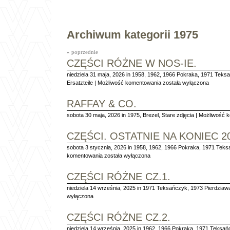
Archiwum kategorii 1975
« poprzednie
CZĘŚCI RÓŻNE W NOS-IE.
niedziela 31 maja, 2026 in
1958
,
1962
,
1966 Pokraka
,
1971 Teks
Części
Ersatzteile
|
Możliwość komentowania
została wyłączona
różne
w
RAFFAY & CO.
NOS-
sobota 30 maja, 2026 in
1975
,
Brezel
,
Stare zdjęcia
ie.
|
Możliwość 
CZĘŚCI. OSTATNIE NA KONIEC 2
sobota 3 stycznia, 2026 in
1958
,
1962
,
1966 Pokraka
,
1971 Teks
Części.
komentowania
została wyłączona
Ostatnie
na
CZĘŚCI RÓŻNE CZ.1.
koniec
niedziela 14 września, 2025 in
2025r.
1971 Teksańczyk
,
1973 Pierdziaw
wyłączona
CZĘŚCI RÓŻNE CZ.2.
niedziela 14 września, 2025 in
1962
,
1966 Pokraka
,
1971 Teksań