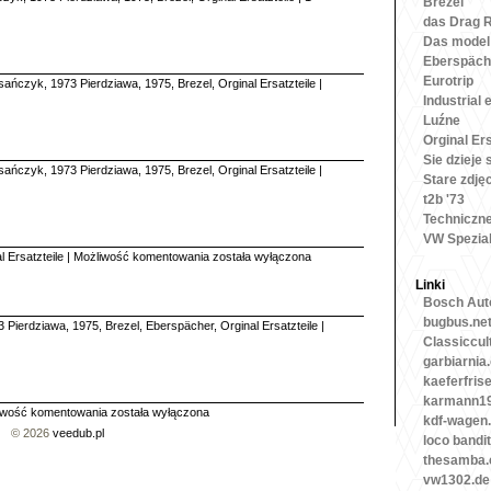
Brezel
das Drag 
Das model
Eberspäch
Eurotrip
sańczyk
,
1973 Pierdziawa
,
1975
,
Brezel
,
Orginal Ersatzteile
|
Industrial 
Luźne
Orginal Ers
Sie dzieje 
sańczyk
,
1973 Pierdziawa
,
1975
,
Brezel
,
Orginal Ersatzteile
|
Stare zdję
t2b '73
Techniczn
VW Spezia
Tapicerki
l Ersatzteile
|
Możliwość komentowania
została wyłączona
c.d.
Linki
Bosch Auto
bugbus.ne
3 Pierdziawa
,
1975
,
Brezel
,
Eberspächer
,
Orginal Ersatzteile
|
Classiccul
garbiarnia
kaeferfris
karmann19
Części
iwość komentowania
została wyłączona
kdf-wagen
różne
© 2026
veedub.pl
loco bandit
thesamba
vw1302.de