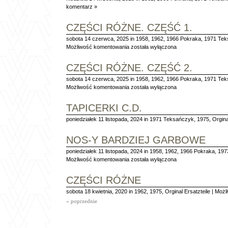
komentarz »
CZĘŚCI RÓŻNE. CZĘŚĆ 1.
sobota 14 czerwca, 2025 in
1958
,
1962
,
1966 Pokraka
,
1971 Tek
Części
Możliwość komentowania
została wyłączona
różne.
Część
CZĘŚCI RÓŻNE. CZĘŚĆ 2.
1.
sobota 14 czerwca, 2025 in
1958
,
1962
,
1966 Pokraka
,
1971 Tek
Części
Możliwość komentowania
została wyłączona
różne.
Część
TAPICERKI C.D.
2.
poniedziałek 11 listopada, 2024 in
1971 Teksańczyk
,
1975
,
Orgina
NOS-Y BARDZIEJ GARBOWE
poniedziałek 11 listopada, 2024 in
1958
,
1962
,
1966 Pokraka
,
197
Nos-
Możliwość komentowania
została wyłączona
y
bardziej
CZĘŚCI RÓŻNE
garbowe
sobota 18 kwietnia, 2020 in
1962
,
1975
,
Orginal Ersatzteile
|
Możl
« poprzednie