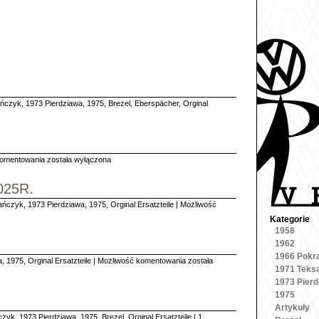
ańczyk
,
1973 Pierdziawa
,
1975
,
Brezel
,
Eberspächer
,
Orginal
Raffay
komentowania
została wyłączona
&
Co.
025R.
ańczyk
,
1973 Pierdziawa
,
1975
,
Orginal Ersatzteile
|
Możliwość
Kategorie
1958
1962
1966 Pokr
Części
a
,
1975
,
Orginal Ersatzteile
|
Możliwość komentowania
została
1971 Teks
różne
1973 Pierd
cz.1.
1975
Artykuły
czyk
,
1973 Pierdziawa
,
1975
,
Brezel
,
Orginal Ersatzteile
|
1