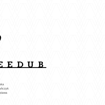
aka
ańczyk
ziawa