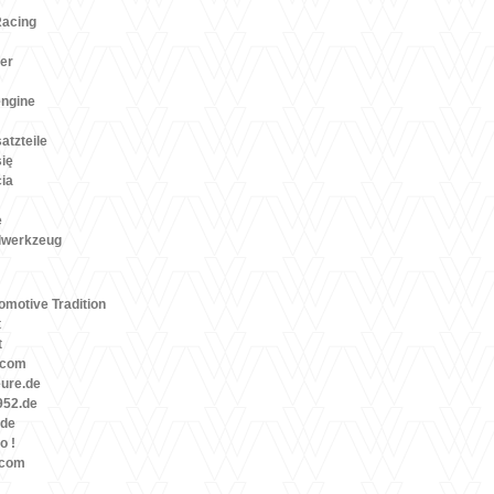
Racing
er
engine
atzteile
się
cia
e
lwerkzeug
motive Tradition
t
t
.com
eure.de
52.de
.de
o !
.com