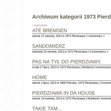
Archiwum kategorii 1973 Pier
« poprzednie
ATE BREMSEN
wtorek 27 sierpnia, 2013 in
1973 Pierdziawa
|
1 komentarz »
SANDOMIERZ
niedziela 18 sierpnia, 2013 in
1973 Pierdziawa
|
5 komentarzy »
PAS NA TYŁ DO PIERDZIAWY.
środa 17 lipca, 2013 in
1973 Pierdziawa
|
Możliwość komentowan
HOME
wtorek 2 lipca, 2013 in
1966 Pokraka
,
1973 Pierdziawa
|
3 koment
PIERDZIAWA IN DA HOUSE
wtorek 16 kwietnia, 2013 in
1973 Pierdziawa
|
Możliwość koment
TAKIE TAM…