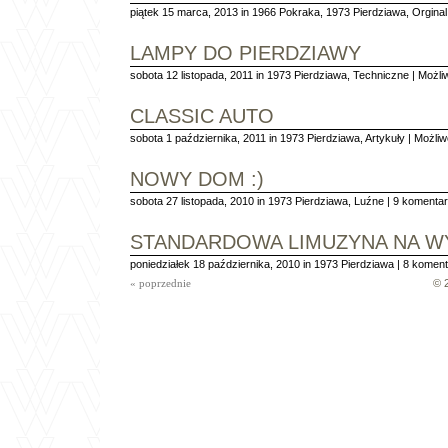
piątek 15 marca, 2013 in
1966 Pokraka
,
1973 Pierdziawa
,
Orginal
LAMPY DO PIERDZIAWY
sobota 12 listopada, 2011 in
1973 Pierdziawa
,
Techniczne
|
Możli
CLASSIC AUTO
sobota 1 października, 2011 in
1973 Pierdziawa
,
Artykuły
|
Możli
NOWY DOM :)
sobota 27 listopada, 2010 in
1973 Pierdziawa
,
Luźne
|
9 komentar
STANDARDOWA LIMUZYNA NA WY
poniedziałek 18 października, 2010 in
1973 Pierdziawa
|
8 koment
« poprzednie
© 