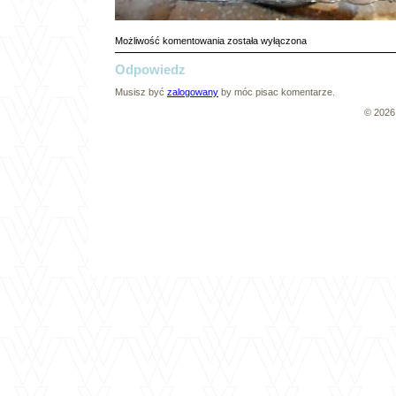
024A
Możliwość komentowania
została wyłączona
Odpowiedz
Musisz być
zalogowany
by móc pisac komentarze.
© 202