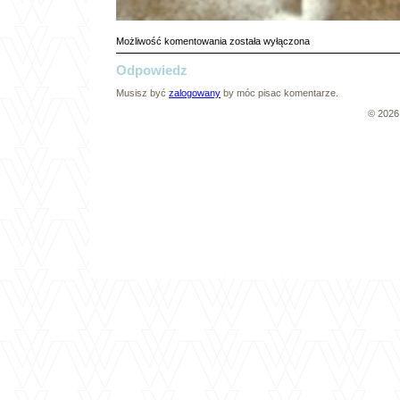
033A
Możliwość komentowania
została wyłączona
Odpowiedz
Musisz być
zalogowany
by móc pisac komentarze.
© 202