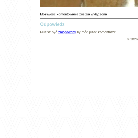
034A
Możliwość komentowania
została wyłączona
Odpowiedz
Musisz być
zalogowany
by móc pisac komentarze.
© 202