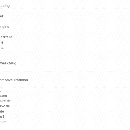
Racing
er
engine
atzteile
się
cia
e
lwerkzeug
motive Tradition
t
t
.com
eure.de
52.de
.de
o !
.com