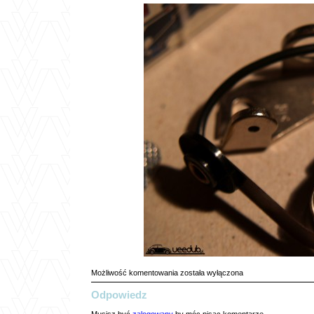
Orginal
Możliwość komentowania
została wyłączona
Ersatzteile
Odpowiedz