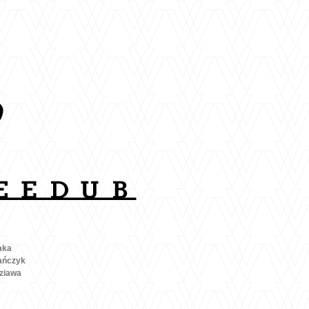
aka
ańczyk
ziawa