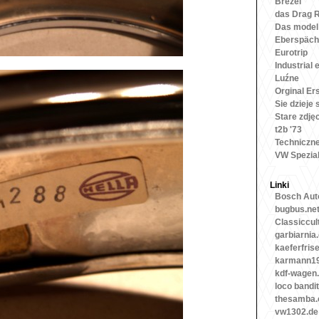
Brezel
das Drag 
Das model
Eberspäch
Eurotrip
Industrial 
Luźne
Orginal Ers
Sie dzieje 
Stare zdję
t2b '73
Techniczn
VW Spezia
Linki
Bosch Auto
bugbus.ne
Classiccul
garbiarnia
kaeferfris
karmann19
kdf-wagen
loco bandit
thesamba
vw1302.de