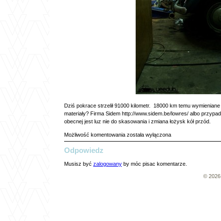
Dziś pokrace strzelił 91000 kilometr. 18000 km temu wymieniane
materiały? Firma Sidem
http://www.sidem.be/lowres/
albo przypade
obecnej jest luz nie do skasowania i zmiana łożysk kół przód.
Pokraka
Możliwość komentowania
została wyłączona
chora
Odpowiedz
:
(
Musisz być
zalogowany
by móc pisac komentarze.
© 202