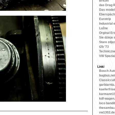
Brezel
das Drag 
Das model
Eberspäch
Eurotrip
Industrial 
Luźne
Orginal Ers
Sie dzieje 
Stare zdję
t2b '73
Techniczn
VW Spezia
Linki
Bosch Auto
bugbus.ne
Classiccul
garbiarnia
kaeferfris
karmann19
kdf-wagen
loco bandit
thesamba
vw1302.de