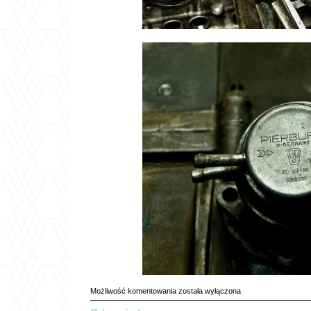
garażowe
Możliwość komentowania
została wyłączona
zapendy