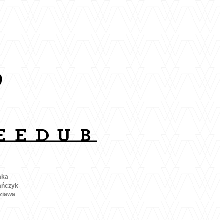
aka
ańczyk
ziawa