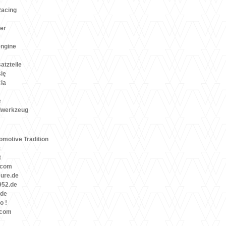
Racing
er
engine
atzteile
się
cia
e
lwerkzeug
motive Tradition
t
t
.com
eure.de
52.de
.de
o !
.com