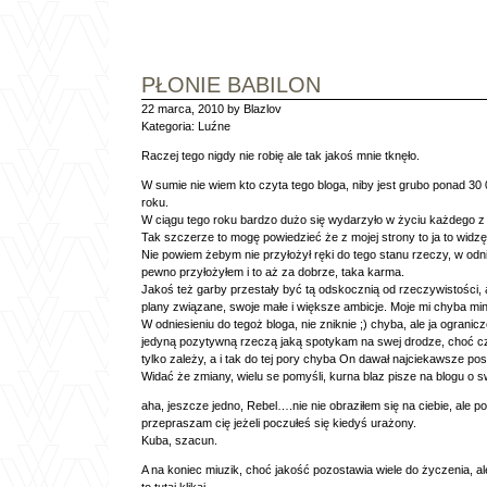
PŁONIE BABILON
22 marca, 2010 by Blazlov
Kategoria:
Luźne
Raczej tego nigdy nie robię ale tak jakoś mnie tknęło.
W sumie nie wiem kto czyta tego bloga, niby jest grubo ponad 30 
roku.
W ciągu tego roku bardzo dużo się wydarzyło w życiu każdego 
Tak szczerze to mogę powiedzieć że z mojej strony to ja to widzę 
Nie powiem żebym nie przyłożył ręki do tego stanu rzeczy, w od
pewno przyłożyłem i to aż za dobrze, taka karma.
Jakoś też garby przestały być tą odskocznią od rzeczywistości, 
plany związane, swoje małe i większe ambicje. Moje mi chyba minę
W odniesieniu do tegoż bloga, nie zniknie ;) chyba, ale ja ogranic
jedyną pozytywną rzeczą jaką spotykam na swej drodze, choć czę
tylko zależy, a i tak do tej pory chyba On dawał najciekawsze pos
Widać że zmiany, wielu se pomyśli, kurna blaz pisze na blogu o
aha, jeszcze jedno, Rebel….nie nie obraziłem się na ciebie, ale
przepraszam cię jeżeli poczułeś się kiedyś urażony.
Kuba, szacun.
A na koniec miuzik, choć jakość pozostawia wiele do życzenia, 