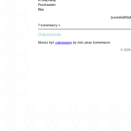
to
tutaj klikaj
.
Pozdrawiam
Blaz
[youtube]65tq
7 komentarzy »
Odpowiedz
Musisz być
zalogowany
by móc pisac komentarze.
© 202