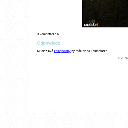
3 komentarze »
Odpowiedz
Musisz być
zalogowany
by móc pisac komentarze.
© 202