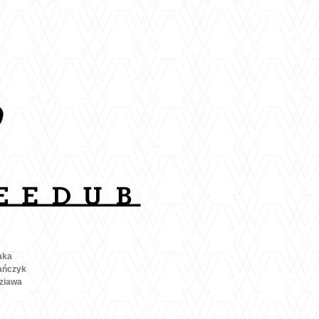
aka
ańczyk
ziawa