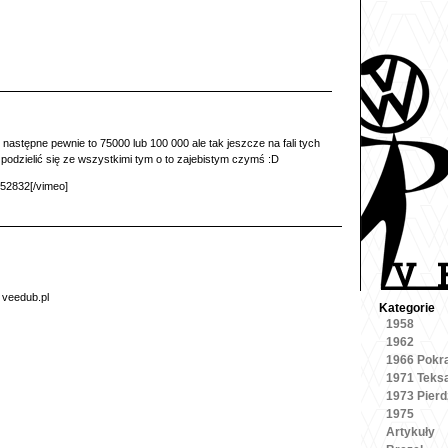
astępne pewnie to 75000 lub 100 000 ale tak jeszcze na fali tych
e podzielić się ze wszystkimi tym o to zajebistym czymś :D
52832[/vimeo]
6
veedub.pl
Kategorie
1958
1962
1966 Pokr
1971 Teks
1973 Pierd
1975
Artykuły