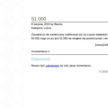
51 000
8 sierpnia, 2010 by Blazlov
Kategoria:
Luźne
Zasadniczo nie zamierzamy celebrować już za często odwiedzin, n
50 000 i tego ze juz jest 51 000 nie mogłem się powstrzymać i ni
[vimeo]128
4 komentarze »
Odpowiedz
Musisz być
zalogowany
by móc pisac komentarze.
© 202