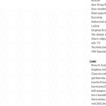
Brezel
das Drag 
Das model
Eberspäch
Eurotrip
Industrial 
Luźne
Orginal Ers
Sie dzieje 
Stare zdję
t2b '73
Techniczn
VW Spezia
Linki
Bosch Auto
bugbus.ne
Classiccul
garbiarnia
kaeferfris
karmann19
kdf-wagen
loco bandit
thesamba
vw1302.de