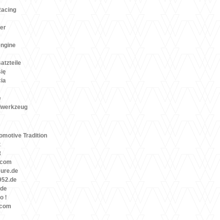
Racing
er
engine
atzteile
się
cia
e
lwerkzeug
motive Tradition
t
t
.com
eure.de
52.de
.de
o !
.com