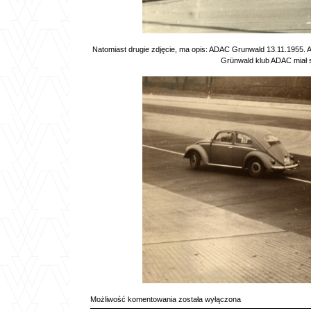
Natomiast drugie zdjęcie, ma opis: ADAC Grunwald 13.11.1955. A
Grünwald klub ADAC miał sw
Dwie
Możliwość komentowania
została wyłączona
foty