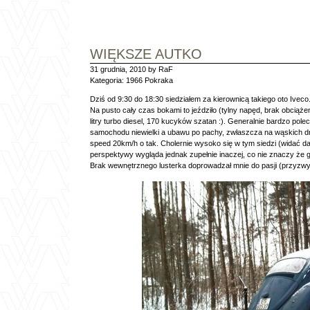
WIĘKSZE AUTKO
31 grudnia, 2010 by RaF
Kategoria:
1966 Pokraka
Dziś od 9:30 do 18:30 siedziałem za kierownicą takiego oto Ivec
Na pusto cały czas bokami to jeździło (tylny napęd, brak obciąże
litry turbo diesel, 170 kucyków szatan :). Generalnie bardzo pole
samochodu niewielki a ubawu po pachy, zwłaszcza na wąskich d
speed 20km/h o tak. Cholernie wysoko się w tym siedzi (widać dac
perspektywy wygląda jednak zupełnie inaczej, co nie znaczy że go
Brak wewnętrznego lusterka doprowadzał mnie do pasji (przyzwycza