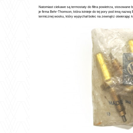
Natomiast ciekawe są termostaty do filtra powietrza, stosowane
je firma Behr-Thomson, która istnieje do tej pory pod inną nazwą 
termicznej wosku, który wypychał bolec na zewnątrz otwierając kl