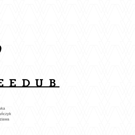
aka
ańczyk
ziawa