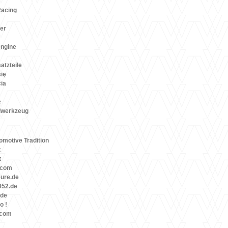
Racing
er
engine
atzteile
się
cia
e
lwerkzeug
motive Tradition
t
t
.com
eure.de
52.de
.de
o !
.com