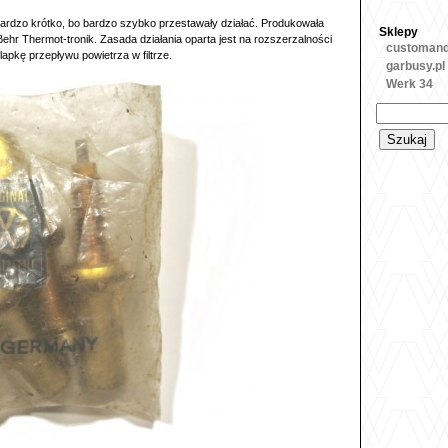
 bardzo krótko, bo bardzo szybko przestawały działać. Produkowała
Sklepy
Behr Thermot-tronik. Zasada działania oparta jest na rozszerzalności
customan
apkę przepływu powietrza w filtrze.
garbusy.pl
Werk 34
Szukaj: