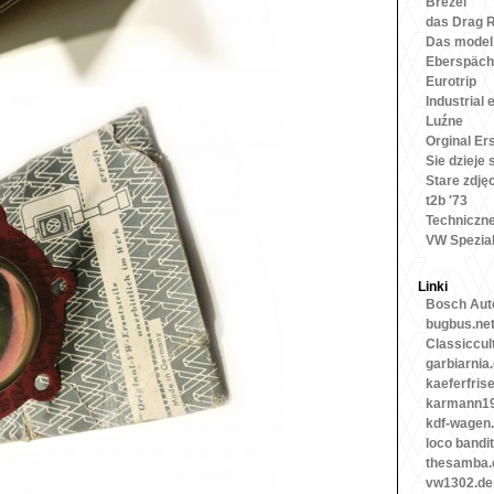
Brezel
das Drag 
Das model
Eberspäch
Eurotrip
Industrial 
Luźne
Orginal Ers
Sie dzieje 
Stare zdję
t2b '73
Techniczn
VW Spezia
Linki
Bosch Auto
bugbus.ne
Classiccul
garbiarnia
kaeferfris
karmann19
kdf-wagen
loco bandit
thesamba
vw1302.de