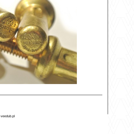
6
veedub.pl