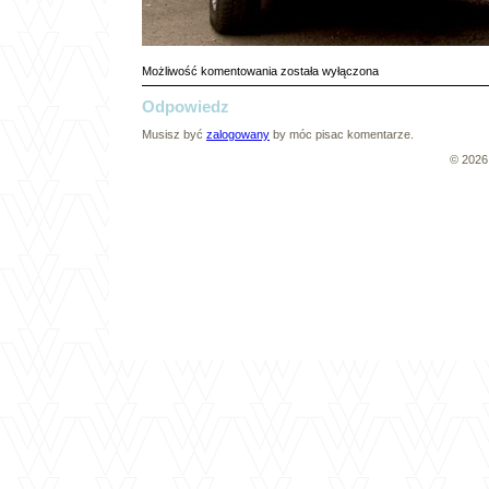
OLYMPUS
Możliwość komentowania
została wyłączona
DIGITAL
Odpowiedz
CAMERA
Musisz być
zalogowany
by móc pisac komentarze.
© 202