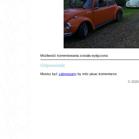
Coraz
Możliwość komentowania
została wyłączona
bliżej
Odpowiedz
…
Musisz być
zalogowany
by móc pisac komentarze.
© 202