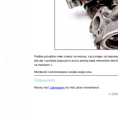
Padlina przejdzie małe zmiany na wiosnę, zaczynając od naprawy
tyłu jak i wymianę popsutych przez pewną babę elementów blacha
na hamowni :)
już
Możliwość komentowania
została wyłączona
się
Odpowiedz
zbliża
już
Musisz być
zalogowany
by móc pisac komentarze.
puka
do
© 202
mych
drzwi