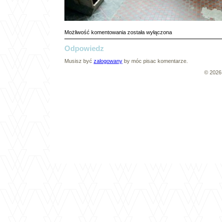
DSC_1774a
Możliwość komentowania
została wyłączona
Odpowiedz
Musisz być
zalogowany
by móc pisac komentarze.
© 202