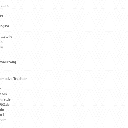
Racing
er
engine
atzteile
się
cia
e
lwerkzeug
motive Tradition
t
t
.com
eure.de
52.de
.de
o !
.com