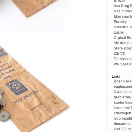
Brezel
das Drag 
Das model
Eberspäch
Eurotrip
Industrial 
Luźne
Orginal Ers
Sie dzieje 
Stare zdję
t2b '73
Techniczn
VW Spezia
Linki
Bosch Auto
bugbus.ne
Classiccul
garbiarnia
kaeferfris
karmann19
kdf-wagen
loco bandit
thesamba
vw1302.de