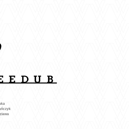
aka
ańczyk
ziawa