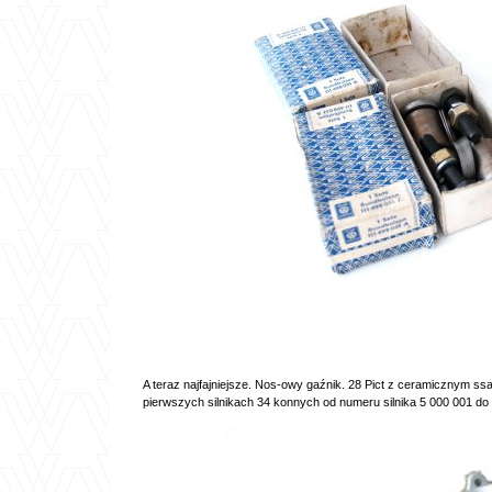
A teraz najfajniejsze. Nos-owy gaźnik. 28 Pict z ceramicznym s
pierwszych silnikach 34 konnych od numeru silnika 5 000 001 do n