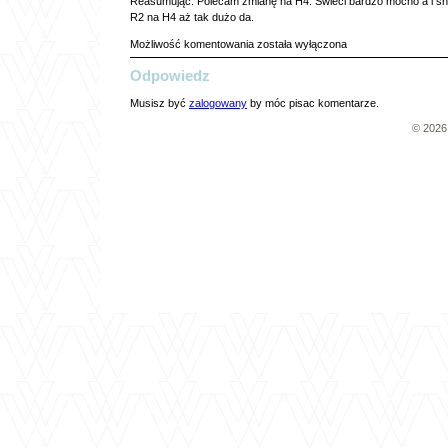
Reasumując. Polecam zmianę na H4. Świeci bardzo mocno a i sno
R2 na H4 aż tak dużo da.
H4
Możliwość komentowania
została wyłączona
Odpowiedz
Musisz być
zalogowany
by móc pisac komentarze.
© 202