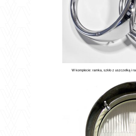
W komplecie: ramka, szkło z uszczelką i ra