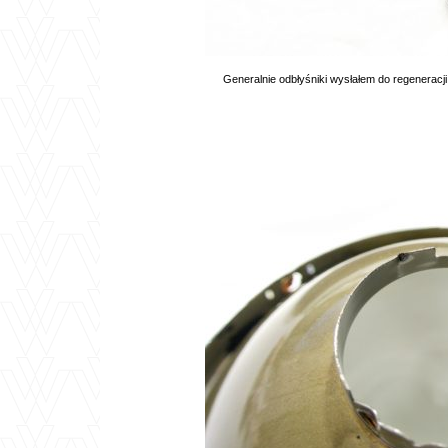
Generalnie odbłyśniki wysłałem do regenerac