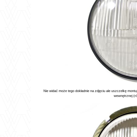
Nie widać może tego dokładnie na zdjęciu ale uszczelkę mont
wewnętrznej (r