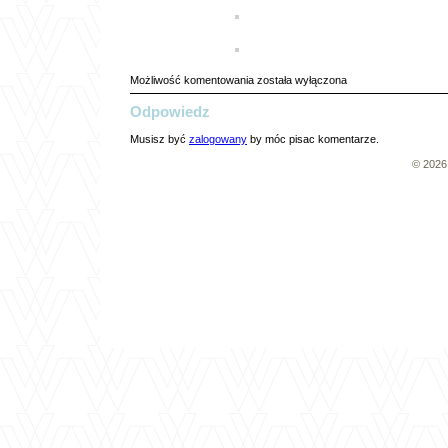
HO
Możliwość komentowania
została wyłączona
2017
Odpowiedz
cz.6
Musisz być
zalogowany
by móc pisac komentarze.
© 202