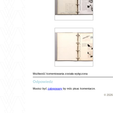
Werkstattausrüstung
Możliwość komentowania
została wyłączona
zum
Odpowiedz
Selbstbau
Musisz być
zalogowany
by móc pisac komentarze.
© 202