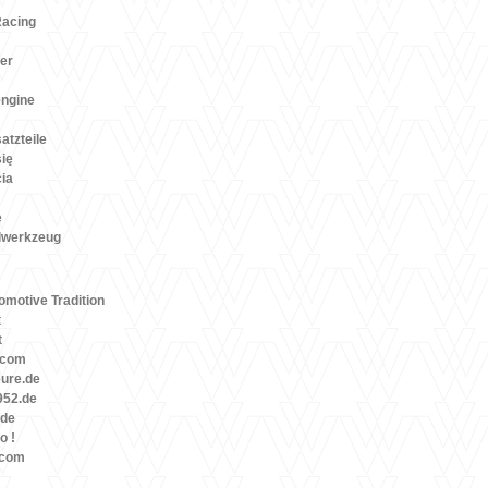
Racing
er
engine
atzteile
się
cia
e
lwerkzeug
motive Tradition
t
t
.com
eure.de
52.de
.de
o !
.com