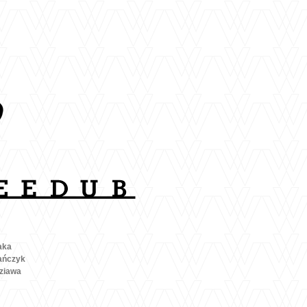
aka
ańczyk
ziawa