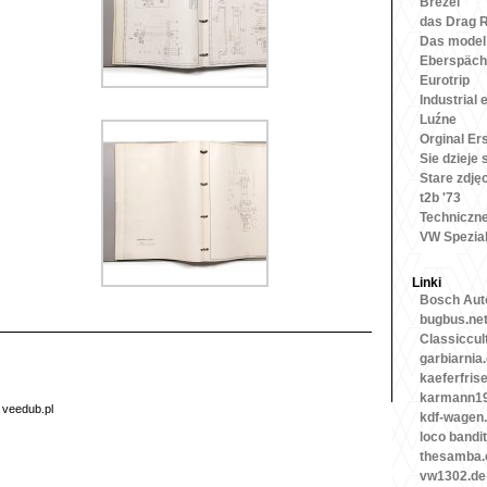
Brezel
das Drag 
Das model
Eberspäch
Eurotrip
Industrial 
Luźne
Orginal Ers
Sie dzieje 
Stare zdję
t2b '73
Techniczn
VW Spezia
Linki
Bosch Auto
bugbus.ne
Classiccul
garbiarnia
kaeferfris
karmann19
6
veedub.pl
kdf-wagen
loco bandit
thesamba
vw1302.de