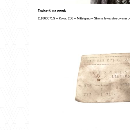
Tapicerki na progi:
111863071G – Kolor: 2BJ – Mittelgrau – Strona lewa stosowana od