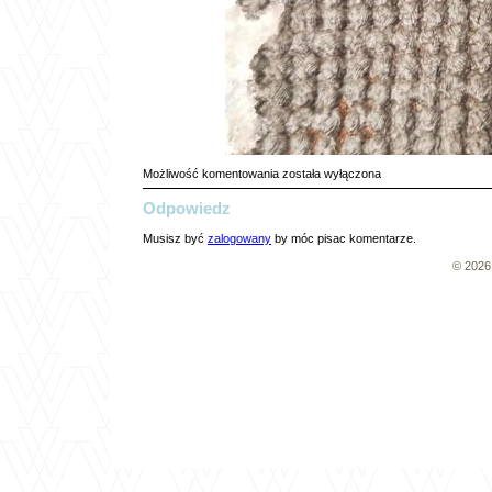
Tapicerki
Możliwość komentowania
została wyłączona
c.d.
Odpowiedz
Musisz być
zalogowany
by móc pisac komentarze.
© 202