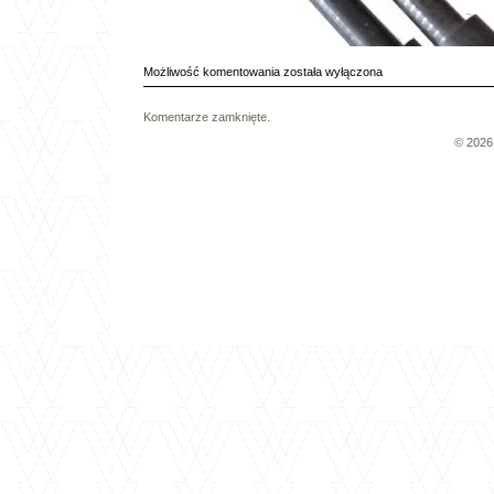
211609701P
Możliwość komentowania
została wyłączona
–
02
Komentarze zamknięte.
© 202